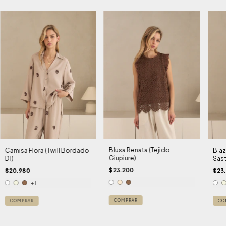
Blusa Renata (Tejido
Camisa Flora (Twill Bordado
Blaz
Giupiure)
D1)
Sast
$23.200
$20.980
$23
+1
COMPRAR
COMPRAR
CO