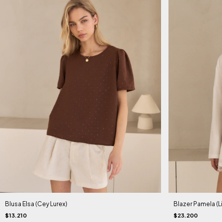
Blusa Elsa (Cey Lurex)
Blazer Pamela (L
$13.210
$23.200