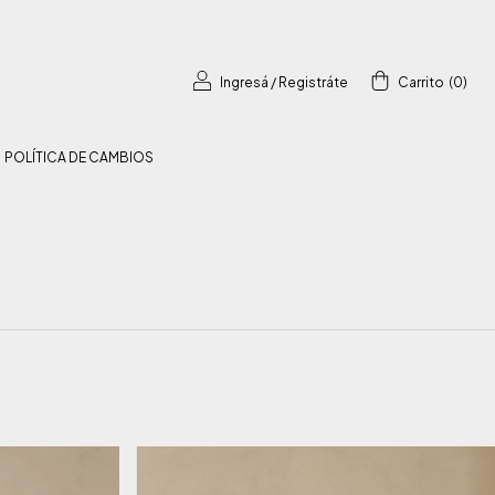
Ingresá
/
Registráte
Carrito
(
0
)
POLÍTICA DE CAMBIOS