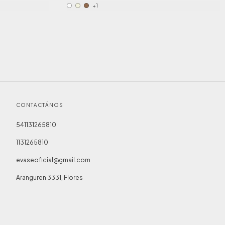
+1
CONTACTÁNOS
541131265810
1131265810
evaseoficial@gmail.com
Aranguren 3331, Flores